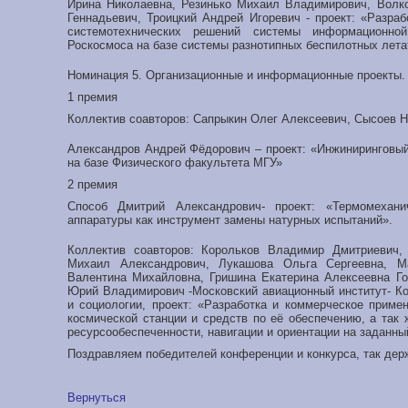
Ирина Николаевна, Резинько Михаил Владимирович, Волк
Геннадьевич, Троицкий Андрей Игоревич - проект: «Разра
системотехнических решений системы информационно
Роскосмоса на базе системы разнотипных беспилотных лета
Номинация 5. Организационные и информационные проекты.
1 премия
Коллектив соавторов: Сапрыкин Олег Алексеевич, Сысоев Н
Александров Андрей Фёдорович – проект: «Инжиниринговый
на базе Физического факультета МГУ»
2 премия
Способ Дмитрий Александрович- проект: «Термомехани
аппаратуры как инструмент замены натурных испытаний».
Коллектив соавторов: Корольков Владимир Дмитриевич,
Михаил Александрович, Лукашова Ольга Сергеевна, М
Валентина Михайловна, Гришина Екатерина Алексеевна Г
Юрий Владимирович -Московский авиационный институт- Ко
и социологии, проект: «Разработка и коммерческое прим
космической станции и средств по её обеспечению, а так
ресурсообеспеченности, навигации и ориентации на заданны
Поздравляем победителей конференции и конкурса, так дер
Вернуться