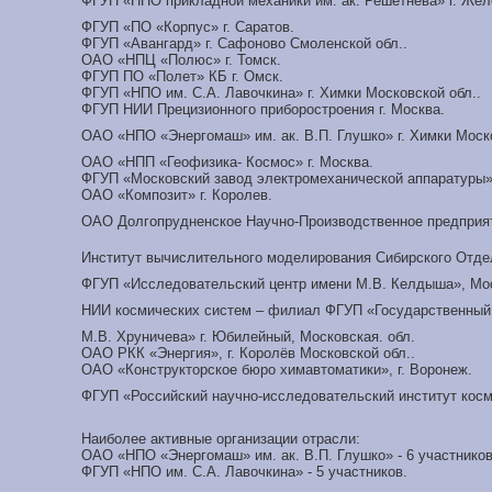
ФГУП «НПО прикладной механики им. ак. Решетнева» г. Жел
ФГУП «ПО «Корпус» г. Саратов.
ФГУП «Авангард» г. Сафоново Смоленской обл..
ОАО «НПЦ «Полюс» г. Томск.
ФГУП ПО «Полет» КБ г. Омск.
ФГУП «НПО им. С.А. Лавочкина» г. Химки Московской обл..
ФГУП НИИ Прецизионного приборостроения г. Москва.
ОАО «НПО «Энергомаш» им. ак. В.П. Глушко» г. Химки Моск
ОАО «НПП «Геофизика- Космос» г. Москва.
ФГУП «Московский завод электромеханической аппаратуры»
ОАО «Композит» г. Королев.
ОАО Долгопрудненское Научно-Производственное предприяти
Институт вычислительного моделирования Сибирского Отдел
ФГУП «Исследовательский центр имени М.В. Келдыша», Мо
НИИ космических систем – филиал ФГУП «Государственный 
М.В. Хруничева» г. Юбилейный, Московская. обл.
ОАО РКК «Энергия», г. Королёв Московской обл..
ОАО «Конструкторское бюро химавтоматики», г. Воронеж.
ФГУП «Российский научно-исследовательский институт косм
Наиболее активные организации отрасли:
ОАО «НПО «Энергомаш» им. ак. В.П. Глушко» - 6 участнико
ФГУП «НПО им. С.А. Лавочкина» - 5 участников.