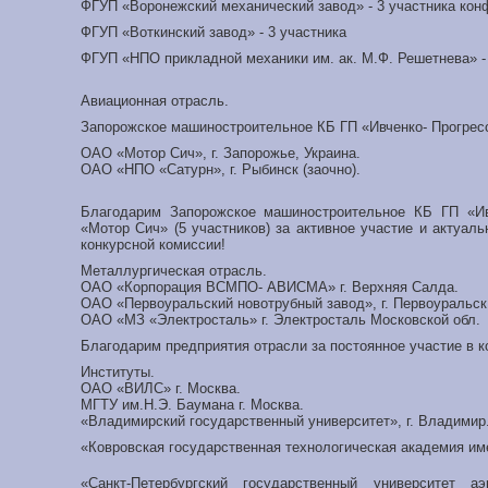
ФГУП «Воронежский механический завод» - 3 участника конф
ФГУП «Воткинский завод» - 3 участника
ФГУП «НПО прикладной механики им. ак. М.Ф. Решетнева» -
Авиационная отрасль.
Запорожское машиностроительное КБ ГП «Ивченко- Прогресс»
ОАО «Мотор Сич», г. Запорожье, Украина.
ОАО «НПО «Сатурн», г. Рыбинск (заочно).
Благодарим Запорожское машиностроительное КБ ГП «Ив
«Мотор Сич» (5 участников) за активное участие и актуал
конкурсной комиссии!
Металлургическая отрасль.
ОАО «Корпорация ВСМПО- АВИСМА» г. Верхняя Салда.
ОАО «Первоуральский новотрубный завод», г. Первоуральск
ОАО «МЗ «Электросталь» г. Электросталь Московской обл.
Благодарим предприятия отрасли за постоянное участие в 
Институты.
ОАО «ВИЛС» г. Москва.
МГТУ им.Н.Э. Баумана г. Москва.
«Владимирский государственный университет», г. Владимир
«Ковровская государственная технологическая академия имен
«Санкт-Петербургский государственный университет аэ