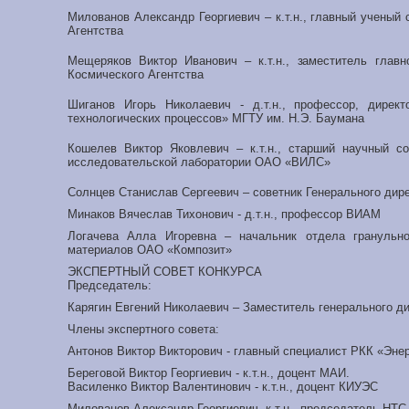
Милованов Александр Георгиевич – к.т.н., главный ученый
Агентства
Мещеряков Виктор Иванович – к.т.н., заместитель глав
Космического Агентства
Шиганов Игорь Николаевич - д.т.н., профессор, дирек
технологических процессов» МГТУ им. Н.Э. Баумана
Кошелев Виктор Яковлевич – к.т.н., старший научный со
исследовательской лаборатории ОАО «ВИЛС»
Солнцев Станислав Сергеевич – советник Генерального дире
Минаков Вячеслав Тихонович - д.т.н., профессор ВИАМ
Логачева Алла Игоревна – начальник отдела гранульно
материалов ОАО «Композит»
ЭКСПЕРТНЫЙ СОВЕТ КОНКУРСА
Председатель:
Карягин Евгений Николаевич – Заместитель генеральног
Члены экспертного совета:
Антонов Виктор Викторович - главный специалист РКК «Энер
Береговой Виктор Георгиевич - к.т.н., доцент МАИ.
Василенко Виктор Валентинович - к.т.н., доцент КИУЭС
Милованов Александр Георгиевич- к.т.н., председатель НТС