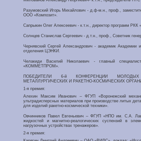
Разумовский Игорь Михайлович - д.ф-м.н., проф., замести
ООО «Композит».
Сапрыкин Олег Алексеевич - к.т.н., директор программ РКК 
Солнцев Станислав Сергеевич - д.т.н., проф., Советник ген
Чернявский Сергей Александрович - академик Академии и
отделения ЦЭНКИ.
Челакиди Василий Николаевич - главный специалис
«КОММЕТПРОМ».
ПОБЕДИТЕЛИ 6-й КОНФЕРЕНЦИИ МОЛОДЫХ
МЕТАЛЛУРГИЧЕСКИХ И РАКЕТНО-КОСМИЧЕСКИХ ОРГАН
1-я премия:
Алехин Максим Иванович – ФГУП «Воронежский механич
ультрадисперсных материалов при производстве литых дет
для изделий ракетно-космической техники».
Овчинников Павел Евгеньевич – ФГУП «НПО им. С.А. Лав
жидкостей и магнитно-реалогических суспензий в элем
нагрузочных устройствах тренажеров».
2-я премия:
Карягин Дмитрий Андреевич – ОАО «ВИЛС», доклад: «Исс