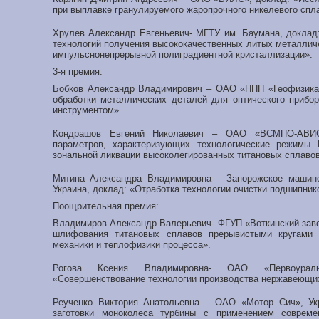
при выплавке гранулируемого жаропрочного никелевого сп
Хрулев Александр Евгеньевич- МГТУ им. Баумана, доклад
технологий получения высококачественных литых металлич
импульснонепрерывной полиградиентной кристаллизации».
3-я премия:
Бобков Александр Владимирович – ОАО «НПП «Геофизика-
обработки металлических деталей для оптического прибо
инструментом».
Кондрашов Евгений Николаевич – ОАО «ВСМПО-АВИС
параметров, характеризующих технологические режимы
зональной ликвации высоколегированных титановых сплавов
Митина Александра Владимировна – Запорожское машино
Украина, доклад: «Отработка технологии очистки подшипнико
Поощрительная премия:
Владимиров Александр Валерьевич- ФГУП «Воткинский заво
шлифования титановых сплавов прерывистыми кругами 
механики и теплофизики процесса».
Рогова Ксения Владимировна- ОАО «Первоураль
«Совершенствование технологии производства нержавеющих
Реученко Виктория Анатольевна – ОАО «Мотор Сич», Укр
заготовки моноколеса турбины с применением совреме