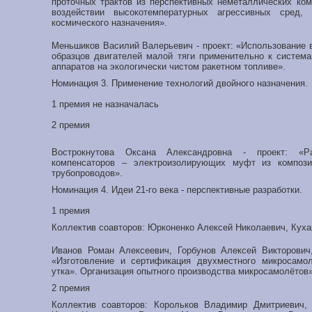
проточных трактов из перспективных неметаллических ко
воздействии высокотемпературных агрессивных сред, 
космического назначения».
Меньшиков Василий Валерьевич - проект: «Использование 
образцов двигателей малой тяги применительно к система
аппаратов на экологически чистом ракетном топливе».
Номинация 3. Применение технологий двойного назначения.
1 премия не назначалась
2 премия
Вострокнутова Оксана Александровна - проект: «Р
компенсаторов – электроизолирующих муфт из компози
трубопроводов».
Номинация 4. Идеи 21-го века - перспективные разработки.
1 премия
Коллектив соавторов: Юрконенко Алексей Николаевич, Куха
Иванов Роман Алексеевич, Горбунов Алексей Викторович
«Изготовление и сертификация двухместного микросамо
утка». Организация опытного производства микросамолётов
2 премия
Коллектив соавторов: Корольков Владимир Дмитриевич, 